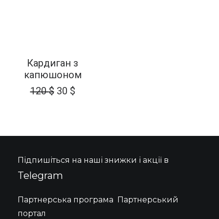
Цей
ОБЕРІТЬ ОПЦІЇ
товар
Кардиган з
має
капюшоном
кілька
Оригінальна
Поточна
варіантів.
120
$
30
$
Параметри
ціна:
ціна:
можна
120 $.
30 $.
вибрати
на
сторінці
товару
Підпишіться на наші знижки і акції в
Telegram
Партнерська програма
Партнерський
портал