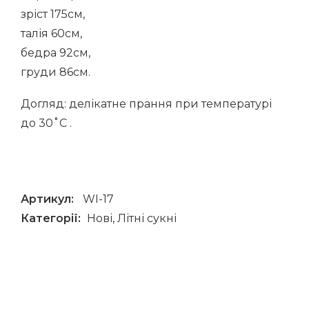
зріст 175см,
талія 60см,
бедра 92см,
груди 86см.
Догляд: делікатне прання при температурі
до 30˚С .
Артикул:
WI-17
Категорії:
Нові
,
Літні сукні