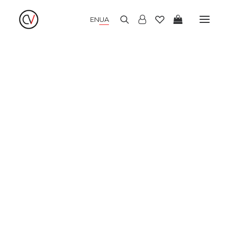
EN
UA
НОВІ НАДХОДЖЕННЯ
ЛІТНІ СУКНІ
ЗИМОВІ СУКНІ
ВЕЧІРНІ СУКНІ
КІМОНО
БЛУЗИ І СОРОЧКИ
СПІДНИЦІ І ТОПИ
БРЮКИ І КЮЛОТИ
ДЖЕМПЕРИ І КАРДИГАНИ
ПАЛЬТО І ЖАКЕТИ
ШАПКИ І АКСЕСУАРИ
РОЗПРОДАЖ
LOOKBOOK
ПРО НАС