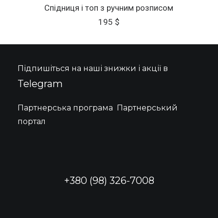
ОБЕРІТЬ ОПЦІЇ
товар
Спідниця і топ з ручним розписом
має
195
$
кілька
варіантів.
Параметри
можна
вибрати
Підпишіться на наші знижки і акції в
на
сторінці
Telegram
товару
Партнерська програма
Партнерський
портал
+380 (98) 326-7008