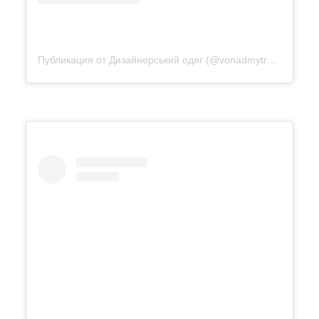
Публикация от Дизайнерський одяг (@vonadmytra_videotour)