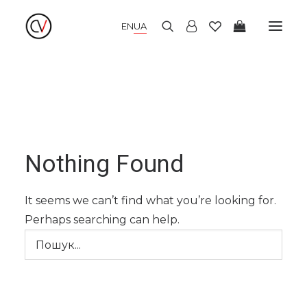
EN
UA
НОВІ НАДХОДЖЕННЯ
ЛІТНІ СУКНІ
ЗИМОВІ СУКНІ
ВЕЧІРНІ СУКНІ
КІМОНО
БЛУЗИ І СОРОЧКИ
СПІДНИЦІ І ТОПИ
БРЮКИ І КЮЛОТИ
Nothing Found
ДЖЕМПЕРИ І КАРДИГАНИ
ПАЛЬТО І ЖАКЕТИ
ШАПКИ І АКСЕСУАРИ
It seems we can’t find what you’re looking for.
РОЗПРОДАЖ
LOOKBOOK
Perhaps searching can help.
ПРО НАС