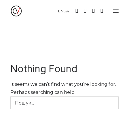
EN
UA
НОВІ НАДХОДЖЕННЯ
ЛІТНІ СУКНІ
ЗИМОВІ СУКНІ
ВЕЧІРНІ СУКНІ
КІМОНО
БЛУЗИ І СОРОЧКИ
СПІДНИЦІ І ТОПИ
БРЮКИ І КЮЛОТИ
Nothing Found
ДЖЕМПЕРИ І КАРДИГАНИ
ПАЛЬТО І ЖАКЕТИ
ШАПКИ І АКСЕСУАРИ
It seems we can’t find what you’re looking for.
РОЗПРОДАЖ
LOOKBOOK
Perhaps searching can help.
ПРО НАС