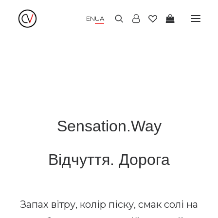
EN
UA
НОВІ НАДХОДЖЕННЯ
ЛІТНІ СУКНІ
ЗИМОВІ СУКНІ
ВЕЧІРНІ СУКНІ
КІМОНО
БЛУЗИ І СОРОЧКИ
СПІДНИЦІ І ТОПИ
БРЮКИ І КЮЛОТИ
ДЖЕМПЕРИ І КАРДИГАНИ
Sensation.
Way
ПАЛЬТО І ЖАКЕТИ
ШАПКИ І АКСЕСУАРИ
РОЗПРОДАЖ
LOOKBOOK
Відчуття. Дорога
ПРО НАС
Запах вітру, колір піску, смак солі на