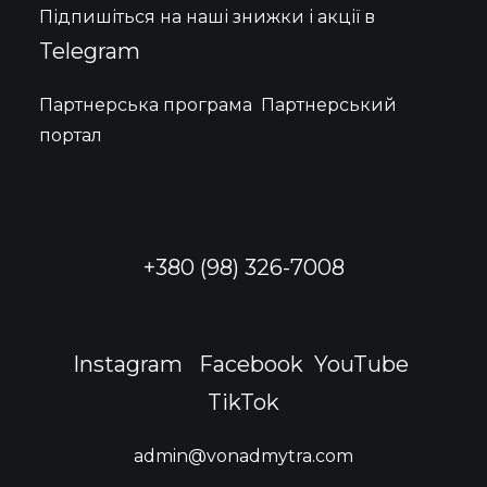
вибрати
Підпишіться на наші знижки і акції в
на
сторінці
Telegram
товару
Партнерська програма
Партнерський
портал
+380 (98) 326-7008
Instagram
Facebook
YouTube
TikTok
admin@vonadmytra.com