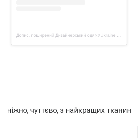
Допис, поширений Дизайнерський одяг🌿Ukraine (@vonadmytra)
ніжно, чуттєво, з найкращих тканин