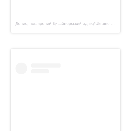
Допис, поширений Дизайнерський одяг🌿Ukraine (@vonadmytra)