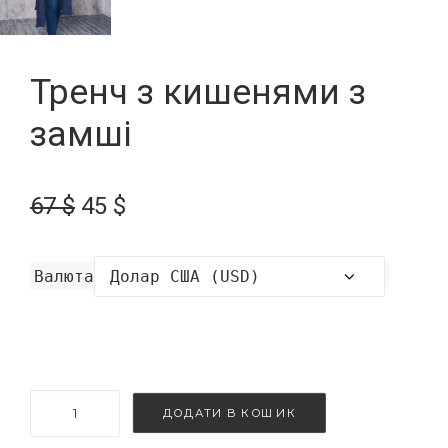
Тренч з кишенями з
замші
Оригінальна
Поточна
67
$
45
$
ціна:
ціна:
67 $.
45 $.
Валюта
Тренч
ДОДАТИ В КОШИК
з