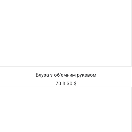
ДОДАТИ В КОШИК
Блуза з об’ємним рукавом
Оригінальна
Поточна
70
$
30
$
ціна:
ціна:
70 $.
30 $.