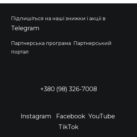
150 $.
40 $.
Параметри
можна
вибрати
Підпишіться на наші знижки і акції в
на
сторінці
Telegram
товару
Партнерська програма
Партнерський
портал
+380 (98) 326-7008
Instagram
Facebook
YouTube
TikTok