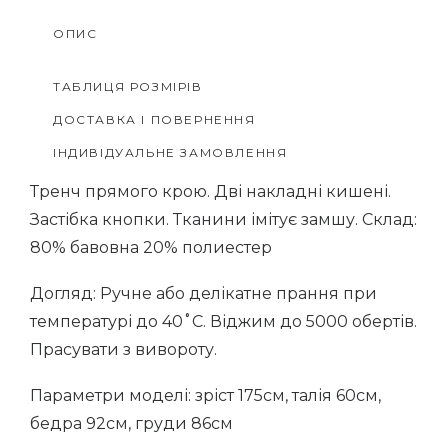
кишенями
ОПИС
з
замші
ТАБЛИЦЯ РОЗМІРІВ
кількість
ДОСТАВКА І ПОВЕРНЕННЯ
ІНДИВІДУАЛЬНЕ ЗАМОВЛЕННЯ
Тренч прямого крою. Дві накладні кишені.
Застібка кнопки. Тканини імітує замшу. Склад:
80% бавовна 20% полиестер
Догляд: Ручне або делікатне прання при
температурі до 40˚С. Віджим до 5000 обертів.
Прасувати з вивороту.
Параметри моделі: зріст 175см, талія 60см,
бедра 92см, груди 86см