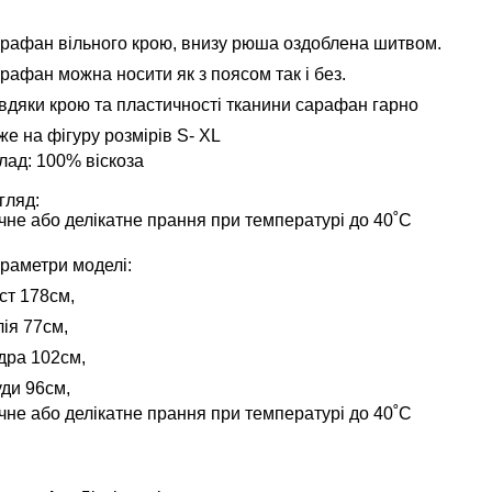
рафан вільного крою, внизу рюша оздоблена шитвом.
рафан можна носити як з поясом так і без.
вдяки крою та пластичності тканини сарафан гарно
же на фігуру розмірів S- XL
лад: 100% віскоза
гляд:
чне або делікатне прання при температурі до 40˚С
раметри моделі:
іст 178см,
лія 77см,
дра 102см,
уди 96см,
чне або делікатне прання при температурі до 40˚С