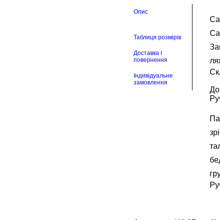
кількість
Опис
Са
Са
Таблиця розмірів
За
Доставка і
повернення
ля
Ск
Індивідуальне
замовлення
До
Ру
Па
зр
та
бе
гр
Ру