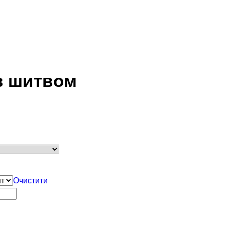
з шитвом
Очистити