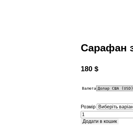
Сарафан 
180
$
Валюта
Розмір
Сарафан
Додати в кошик
з
шитвом