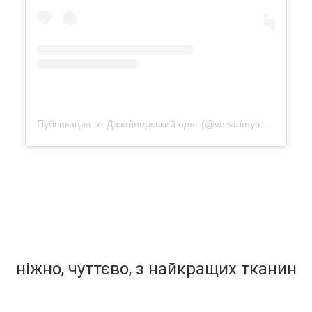
Публикация от Дизайнерський одяг (@vonadmytra_videotour)
ніжно, чуттєво, з найкращих тканин