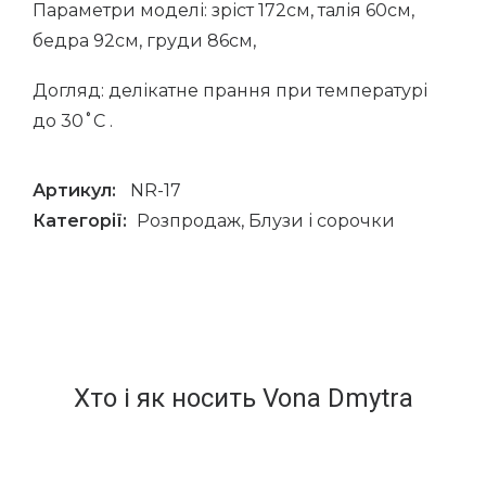
Параметри моделі: зріст 172см, талія 60см,
бедра 92см, груди 86см,
Догляд: делікатне прання при температурі
до 30˚С .
Артикул:
NR-17
Категорії:
Розпродаж
,
Блузи і сорочки
Хто і як носить Vona Dmytra