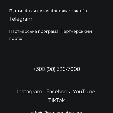
можна
вибрати
Підпишіться на наші знижки і акції в
на
сторінці
Telegram
товару
Партнерська програма
Партнерський
портал
+380 (98) 326-7008
Instagram
Facebook
YouTube
TikTok
admin@vonadmytra.com