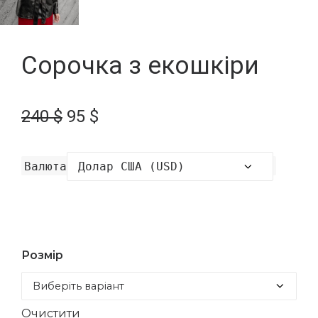
Сорочка з екошкіри
Оригінальна
Поточна
240
$
95
$
ціна:
ціна:
240 $.
95 $.
Валюта
Розмір
Очистити