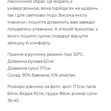
лаконічний образ. Ця модель є
універсальною, вона підійде як на щодень,
так і для святкової події. Висока якість
тканини і пошиття дозволить вам завжди
почуватись упевнено. А м’який трикотаж, з
якого пошито сукню, подарує відчуття
затишку й комфорту.
Прання в ручному режимі при 30°C.
Довжина рукава 62см.
Довжина сукні 117см.
Склад: 90% бавовна, 10% еластан.
Розміри дівчини на фото: зріст 172см, талія
60см, бедра 92см, груди 86см, розмір сукні
36-40.