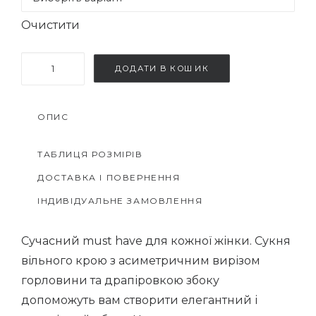
Очистити
Сукня
ДОДАТИ В КОШИК
з
драпіровкою
ОПИС
збоку
кількість
ТАБЛИЦЯ РОЗМІРІВ
ДОСТАВКА І ПОВЕРНЕННЯ
ІНДИВІДУАЛЬНЕ ЗАМОВЛЕННЯ
Сучасний must have для кожної жінки. Сукня
вільного крою з асиметричним вирізом
горловини та драпіровкою збоку
допоможуть вам створити елегантний і