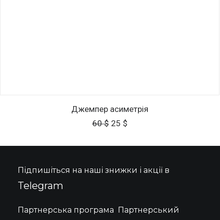
Цей
ОБЕРІТЬ ОПЦІЇ
товар
Джемпер асиметрія
має
Оригінальна
Поточна
60
$
25
$
кілька
ціна:
ціна:
варіантів.
60 $.
25 $.
Параметри
можна
вибрати
Підпишіться на наші знижки і акції в
на
сторінці
Telegram
товару
Партнерська програма
Партнерський