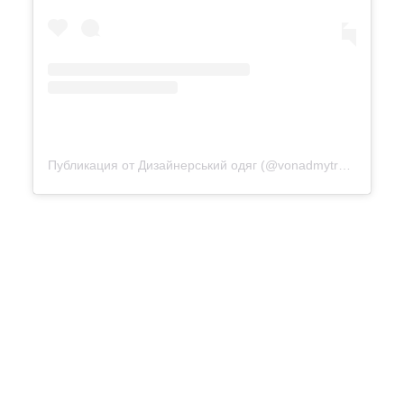
Публикация от Дизайнерський одяг (@vonadmytra_videotour)