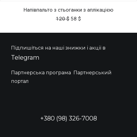
ДОДАТИ В КОШИК
Напівпальто з стьоганки з аплікацією
Оригінальна
Поточна
120
$
58
$
ціна:
ціна:
120 $.
58 $.
Підпишіться на наші знижки і акції в
Telegram
Партнерська програма
Партнерський
портал
+380 (98) 326-7008