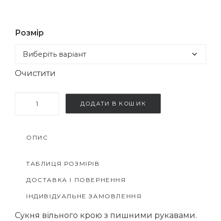
Розмір
Очистити
Сукня
ДОДАТИ В КОШИК
з
шкіряним
ОПИС
поясом
кількість
ТАБЛИЦЯ РОЗМІРІВ
ДОСТАВКА І ПОВЕРНЕННЯ
ІНДИВІДУАЛЬНЕ ЗАМОВЛЕННЯ
Сукня вільного крою з пишними рукавами.