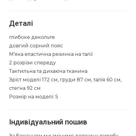
Деталі
глибоке декольте
довгий сорний пояс
М’яка еластична резинка на талії
2 розрізи спереду
Тактильна та дихаюча тканина
Зріст моделі 172 см, груди 87 см, талія 60 см,
стегна 92 см
Розмір на моделі: S
Індивідуальний пошив
За бажанням ми змінимо довжину виробу