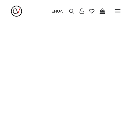
EN
UA
НОВІ НАДХОДЖЕННЯ
ЛІТНІ СУКНІ
ЗИМОВІ СУКНІ
ВЕЧІРНІ СУКНІ
КІМОНО
БЛУЗИ І СОРОЧКИ
СПІДНИЦІ І ТОПИ
БРЮКИ І КЮЛОТИ
ДЖЕМПЕРИ І КАРДИГАНИ
ПАЛЬТО І ЖАКЕТИ
ШАПКИ І АКСЕСУАРИ
РОЗПРОДАЖ
LOOKBOOK
ПРО НАС