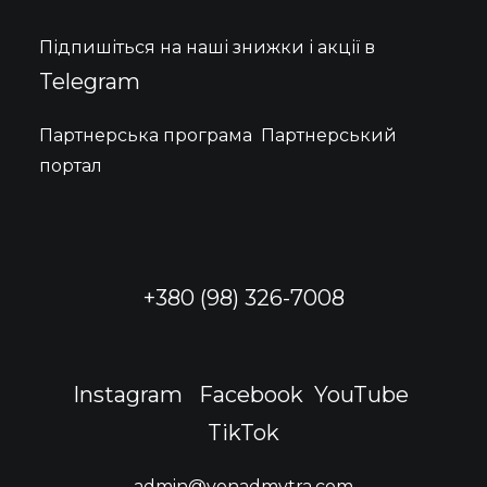
можна
вибрати
Підпишіться на наші знижки і акції в
на
сторінці
Telegram
товару
Партнерська програма
Партнерський
портал
+380 (98) 326-7008
Instagram
Facebook
YouTube
TikTok
admin@vonadmytra.com