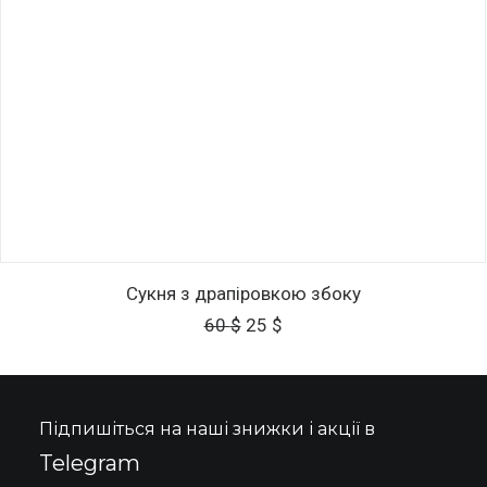
Цей
ОБЕРІТЬ ОПЦІЇ
товар
Сукня з драпіровкою збоку
має
Оригінальна
Поточна
60
$
25
$
кілька
ціна:
ціна:
варіантів.
60 $.
25 $.
Параметри
можна
вибрати
Підпишіться на наші знижки і акції в
на
сторінці
Telegram
товару