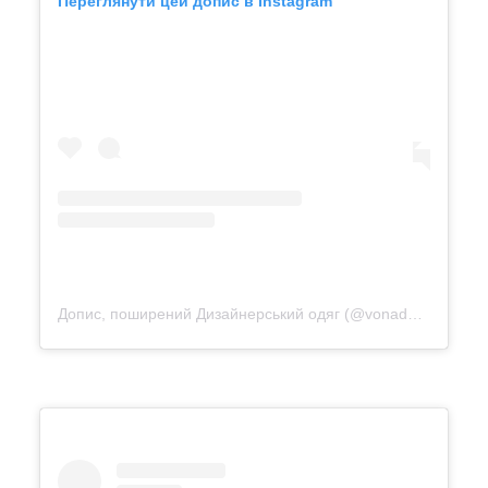
Переглянути цей допис в Instagram
Допис, поширений Дизайнерський одяг (@vonadmytra_videotour)