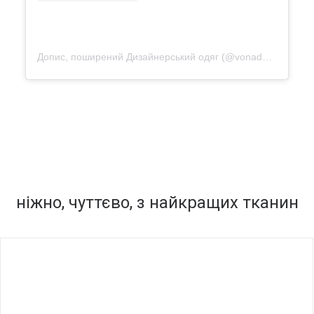
Допис, поширений Дизайнерський одяг (@vonadmytra_videotour)
ніжно, чуттєво, з найкращих тканин