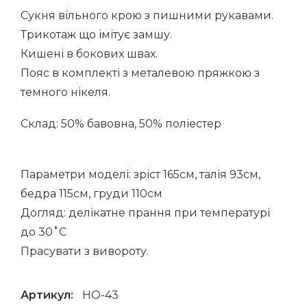
Сукня вільного крою з пишними рукавами.
Трикотаж що імітує замшу.
Кишені в бокових швах.
Пояс в комплекті з металевою пряжкою з
темного нікеля.
Склад: 50% бавовна, 50% поліестер
Параметри моделі: зріст 165см, талія 93см,
бедра 115см, груди 110см
Догляд: делікатне прання при температурі
до 30˚С
Прасувати з вивороту.
Артикул:
HO-43