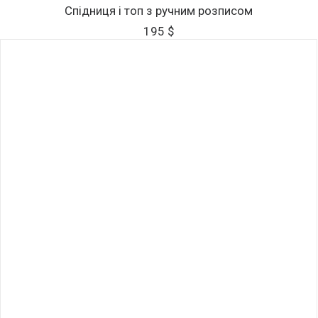
ОБЕРІТЬ ОПЦІЇ
товар
Спідниця і топ з ручним розписом
має
195
$
кілька
варіантів.
Параметри
можна
вибрати
на
сторінці
товару