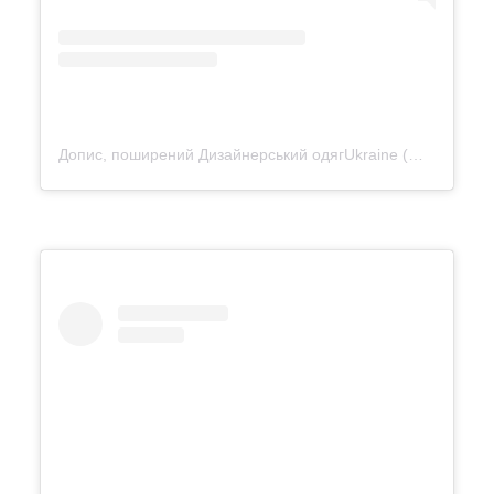
Допис, поширений Дизайнерський одягUkraine (@vonadmytra)