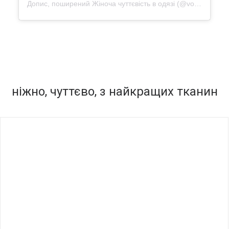
Допис, поширений
Жіноча чуттєвість в одязі
(@vonadmytra_reviews)
ніжно, чуттєво, з найкращих тканин