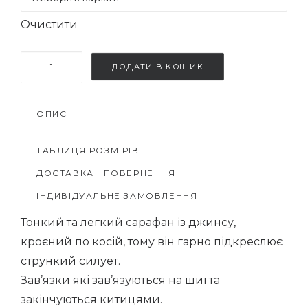
Очистити
Джинсовий
ДОДАТИ В КОШИК
сарафан
Едея
ОПИС
кількість
ТАБЛИЦЯ РОЗМІРІВ
ДОСТАВКА І ПОВЕРНЕННЯ
ІНДИВІДУАЛЬНЕ ЗАМОВЛЕННЯ
Тонкий та легкий сарафан із джинсу,
кроєний по косій, тому він гарно підкреслює
стрункий силует.
Зав’язки які зав’язуються на шиї та
закінчуються китицями.