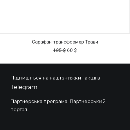
ДОДАТИ В КОШИК
Сарафан-трансформер Трави
Оригінальна
Поточна
185
$
60
$
ціна:
ціна:
185 $.
60 $.
Підпишіться на наші знижки і акції в
Telegram
Партнерська програма
Партнерський
портал