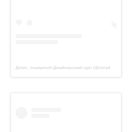
Допис, поширений Дизайнерський одяг (@vonadmytra_videotour)