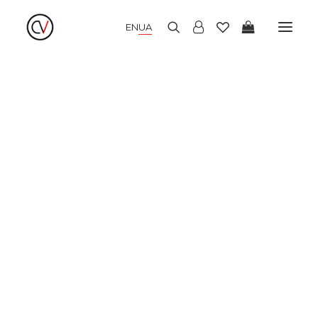
EN
UA
НОВІ НАДХОДЖЕННЯ
ЛІТНІ СУКНІ
ЗИМОВІ СУКНІ
ВЕЧІРНІ СУКНІ
КІМОНО
БЛУЗИ І СОРОЧКИ
СПІДНИЦІ І ТОПИ
БРЮКИ І КЮЛОТИ
ДЖЕМПЕРИ І КАРДИГАНИ
ПАЛЬТО І ЖАКЕТИ
ШАПКИ І АКСЕСУАРИ
РОЗПРОДАЖ
LOOKBOOK
ПРО НАС