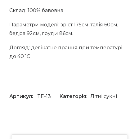
Склад:
100% бавовна
Параметри моделі: зріст 175см, талія 60см,
бедра 92см, груди 86см.
Догляд: делікатне прання при температурі
до 40˚С
Артикул:
TE-13
Категорія:
Літні сукні