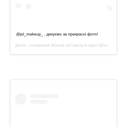
@jol_makeup_ , дякуємо за прекрасні фото!
Допис, поширений
Жіноча чуттєвість в одязі
(@vonadmytra_reviews)