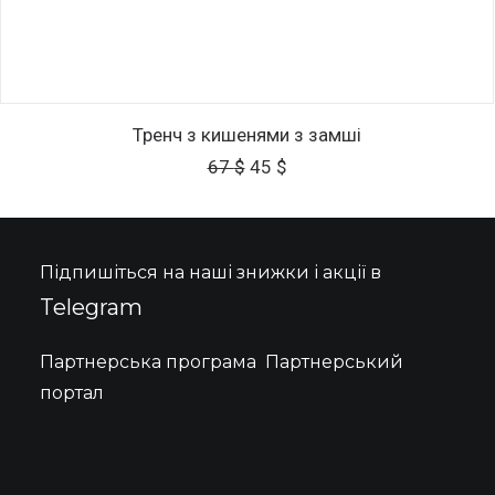
ДОДАТИ В КОШИК
Тренч з кишенями з замші
Оригінальна
Поточна
67
$
45
$
ціна:
ціна:
67 $.
45 $.
Підпишіться на наші знижки і акції в
Telegram
Партнерська програма
Партнерський
портал