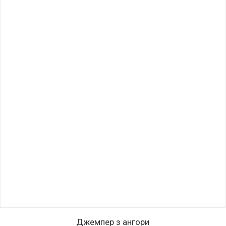
Цей
ОБЕРІТЬ ОПЦІЇ
товар
Джемпер з ангори