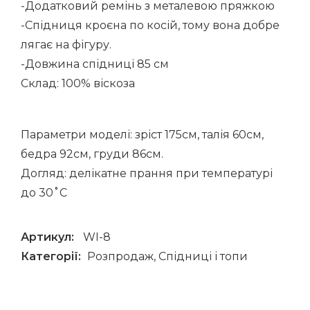
-Додатковий ремінь з металевою пряжкою
-Спідниця кроєна по косій, тому вона добре
лягає на фігуру.
-Довжина спідниці 85 см
Склад: 100% віскоза
Параметри моделі: зріст 175см, талія 60см,
бедра 92см, груди 86см.
Догляд: делікатне прання при температурі
до 30˚С
Артикул:
WI-8
Категорії:
Розпродаж
,
Спідниці і топи