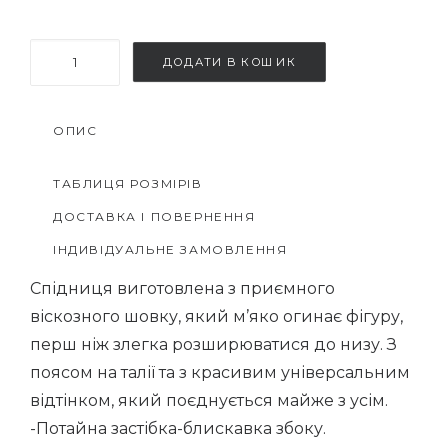
Атласна
ДОДАТИ В КОШИК
пряма
спідниця
ОПИС
кількість
ТАБЛИЦЯ РОЗМІРІВ
ДОСТАВКА І ПОВЕРНЕННЯ
ІНДИВІДУАЛЬНЕ ЗАМОВЛЕННЯ
Спідниця виготовлена з приємного
віскозного шовку, який м’яко огинає фігуру,
перш ніж злегка розширюватися до низу. З
поясом на талії та з красивим універсальним
відтінком, який поєднується майже з усім.
-Потайна застібка-блискавка збоку.