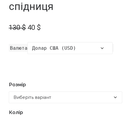
спідниця
Оригінальна
Поточна
130
$
40
$
ціна:
ціна:
130 $.
40 $.
Валюта
Розмір
Колір