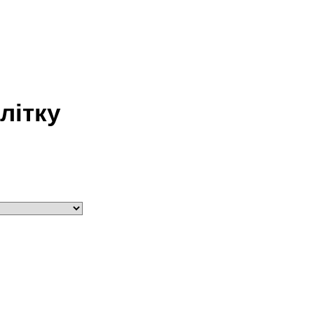
літку
ьна
чна