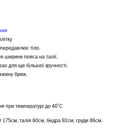
ння
клітку
 передавлює тіло.
я ширини пояса на талії.
вах для ще більшої зручності.
вжину брюк.
ня при температурі до 40˚С
т 175см, талія 60см, бедра 92см, груди 86см.