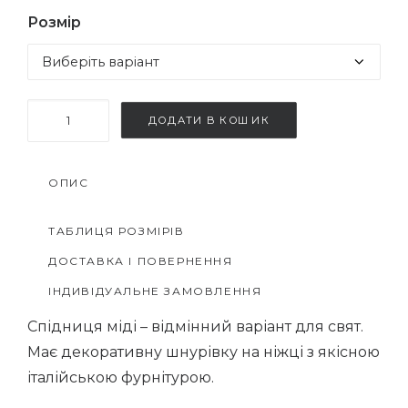
Розмір
Пряма
ДОДАТИ В КОШИК
спідниця
міді
ОПИС
кількість
ТАБЛИЦЯ РОЗМІРІВ
ДОСТАВКА І ПОВЕРНЕННЯ
ІНДИВІДУАЛЬНЕ ЗАМОВЛЕННЯ
Спідниця міді – відмінний варіант для свят.
Має декоративну шнурівку на ніжці з якісною
італійською фурнітурою.