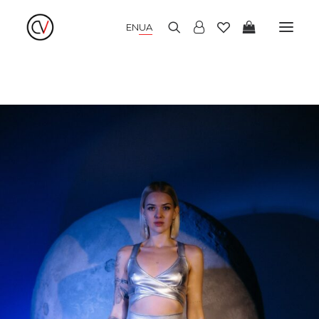
EN
UA
НОВІ НАДХОДЖЕННЯ
ЛІТНІ СУКНІ
ЗИМОВІ СУКНІ
ВЕЧІРНІ СУКНІ
КІМОНО
БЛУЗИ І СОРОЧКИ
СПІДНИЦІ І ТОПИ
БРЮКИ І КЮЛОТИ
ДЖЕМПЕРИ І КАРДИГАНИ
ПАЛЬТО І ЖАКЕТИ
ШАПКИ І АКСЕСУАРИ
РОЗПРОДАЖ
LOOKBOOK
ПРО НАС