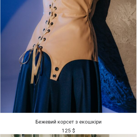
Цей
ОБЕРІТЬ ОПЦІЇ
товар
Бежевий корсет з екошкіри
має
125
$
кілька