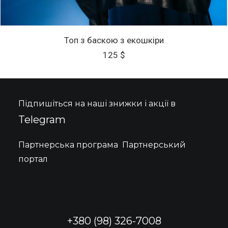
Цей
ОБЕРІТЬ ОПЦІЇ
товар
Топ з баскою з екошкіри
має
125
$
кілька
варіантів.
Параметри
можна
вибрати
Підпишіться на наші знижки і акції в
на
сторінці
Telegram
товару
Партнерська програма
Партнерський
портал
+380 (98) 326-7008